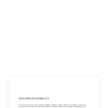
EXPLORACIÓN SIMBÓLICA
Todo nombre nace de un campo simbólico: arquetipos, metáforas, códigos culturales. Desciframos símbolos que
resuenen con la esencia y el sector de tu marca, descubriendo las capas más profundas de significado que le