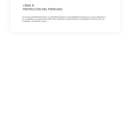
LEGAL &
PROTECCIÓN DEL MERCADO
Un nombre potente también debe ser defendible. Evaluamos la disponibilidad de la marca, los riesgos lingüísticos y
las posibilidades de registro ante el INPI y otras autoridades, garantizando que su identidad de marca no solo sea
inspiradora, sino también segura.