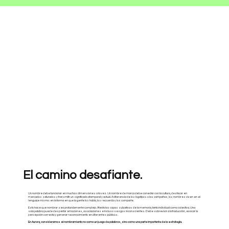
El camino desafiante.
Un nombre debe funcionar en muchas dimensiones a la vez. Un nombre de marca debe conectar con la cultura, destacar en
mercados saturados y transmitir un significado atemporal y actual. A diferencia de los logotipos o las campañas, los nombres viven en el
lenguaje mismo: en la forma en que la gente los habla, los recuerda y los comparte.
Esto hace que nombrar sea profundamente complejo. Afecta las capas subjetivas de la memoria, tanto individual como colectiva. Una
sola palabra puede despertar emociones, asociaciones e incluso sesgos inconscientes. Debe sobrevivir a la traducción, evocar la
percepción correcta y generar reconocimiento en diferentes públicos.
En Aurora, consideramos el nombramiento no como un juego de palabras, sino como una parte importante de la estrategia.