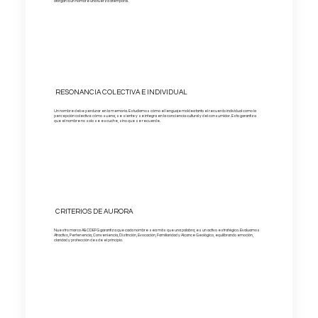
otorgan a un nombre una fuerza atemporal.
RESONANCIA COLECTIVA E INDIVIDUAL
Un nombre debe perdurar en la memoria. Estudiamos cómo el lenguaje moldea tanto el recuerdo individual como la
percepción colectiva: cómo suena, se siente y se integra en la conciencia cultural y del consumidor. Esto garantiza
que el nombre no solo se escuche, sino que se recuerde.
CRITERIOS DE AURORA
Nuestro marco ABCDEFG garantiza que cada nombre sea más que una palabra; es un activo estratégico. Evaluamos
Atractivo, Pertenencia, Conveniencia, Distinción, Evocación, Familiaridad y Alcance Geológico, equilibrando emoción,
claridad y protección desde el principio.