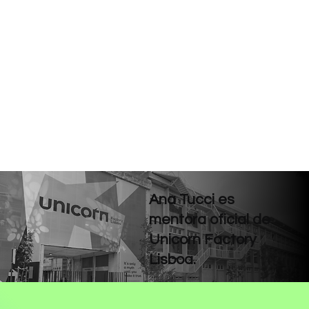
Ana Tucci es
mentora oficial de
Unicorn Factory
Lisboa.