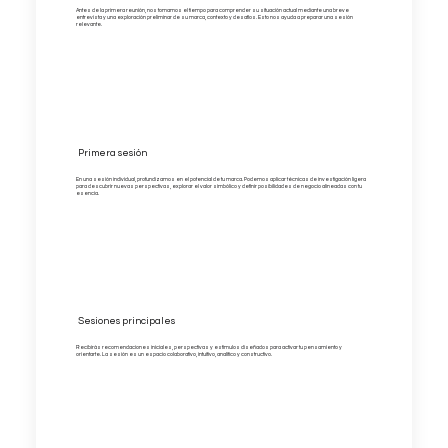
Antes de la primera reunión, nos tomamos el tiempo para comprender su situación actual mediante una breve
entrevista y una exploración preliminar de su marca, contexto y desafíos. Esto nos ayuda a preparar una sesión
relevante.
Primera sesión
En una sesión individual, profundizamos en el potencial de tu marca. Podemos aplicar técnicas de investigación ligera
para descubrir nuevas perspectivas, explorar el valor simbólico y definir posibilidades de negocio alineadas con tu
esencia.
Sesiones principales
Recibirás recomendaciones iniciales, perspectivas y estímulos diseñados para activar tu pensamiento y
orientarte. La sesión es un espacio colaborativo, intuitivo, analítico y constructivo.