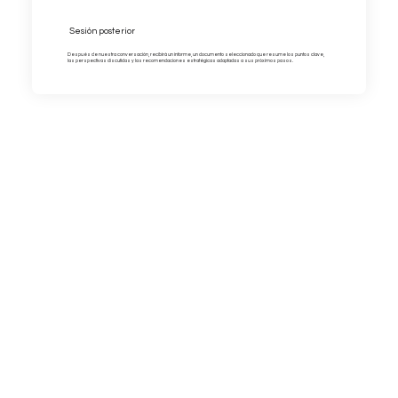
Sesión posterior
Después de nuestra conversación, recibirá un informe, un documento seleccionado que resume los puntos clave,
las perspectivas discutidas y las recomendaciones estratégicas adaptadas a sus próximos pasos.