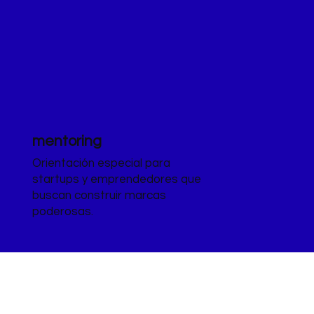
mentoring
Orientación especial para
startups y emprendedores que
buscan construir marcas
poderosas.