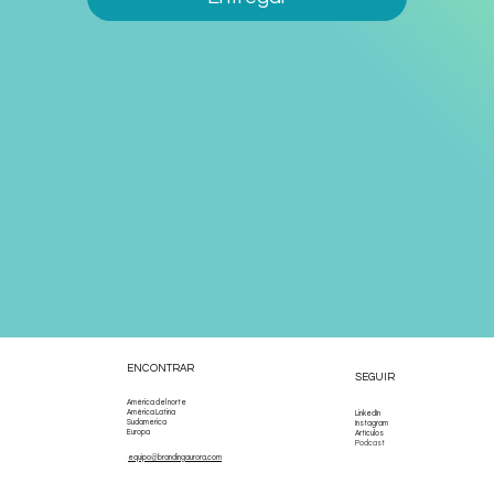
ENCONTRAR
SEGUIR
América del norte
América Latina
LinkedIn
Sudamerica
Instagram
Europa
Artículos
Podcast
equipo@brandingaurora.com