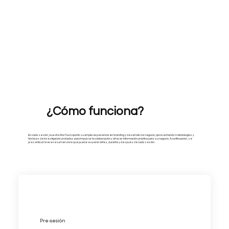
¿Cómo funciona?
En cada sesión, nuestra Ana Tucci aporta su amplia experiencia en branding y desarrollo de negocio, aprovechando metodologías y
técnicas de investigación probadas para impulsar la colaboración y ofrecer información práctica para su negocio. A continuación, se
presenta un breve resumen de lo que puede esperar antes, durante y después de cada sesión.
Pre-sesión