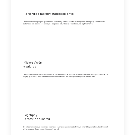
Persona de marca y público objetivo
La personalidad arquetípica que encarna su marca y el tono de voz que la expresa, al tiempo que identifica las
audiencias con las que resuena y los espacios culturales que puede ocupar legítimamente.
Misión, Visión
y valores
Definir objetivos y un camino con propósito: los principios que establecen por qué existe la marca, hacia dónde se
dirige y qué representa, convirtiendo ideales abstractos en una brújula clara para el crecimiento.
Logotipo y
Directriz de marca
Diseña el símbolo que encarna la esencia de tu marca: una marca distintiva, memorable y duradera. Establece el
sistema que unifica la expresión visual y verbal.