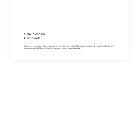
Comunicación
& Sitio web
Eslóganes y conceptos de comunicación de marca con contenido elaborado por expertos. Desarrollo web totalmente
optimizado para SEO. Fortalecimiento de su presencia y estrategia digital.