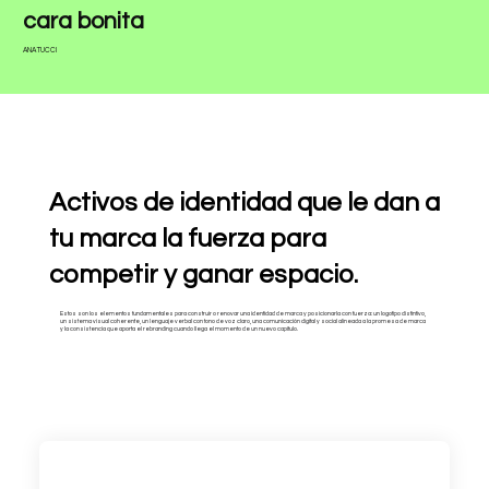
cara bonita
ANA TUCCI
Activos de identidad que le dan a
tu marca la fuerza para
competir y ganar espacio.
Estos son los elementos fundamentales para construir o renovar una identidad de marca y posicionarla con fuerza: un logotipo distintivo,
un sistema visual coherente, un lenguaje verbal con tono de voz claro, una comunicación digital y social alineada a la promesa de marca
y la consistencia que aporta el rebranding cuando llega el momento de un nuevo capítulo.