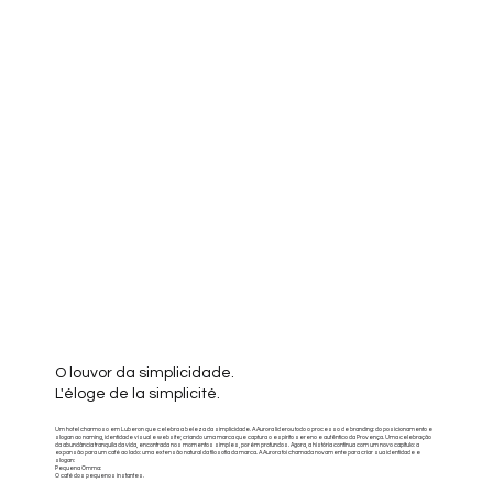
O louvor da simplicidade.
L'éloge de la simplicité.
Um hotel charmoso em Luberon que celebra a beleza da simplicidade. A Aurora liderou todo o processo de branding: do posicionamento e
slogan ao naming, identidade visual e website; criando uma marca que captura o espírito sereno e autêntico da Provença. Uma celebração
da abundância tranquila da vida, encontrada nos momentos simples, porém profundos. Agora, a história continua com um novo capítulo: a
expansão para um café ao lado: uma extensão natural da filosofia da marca. A Aurora foi chamada novamente para criar sua identidade e
slogan:
Pequena Omma:
O café dos pequenos instantes.