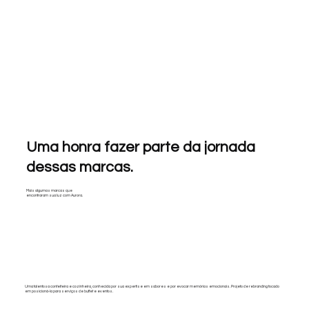
Uma honra fazer parte da jornada
dessas marcas.
Mais algumas marcas que
encontraram sua luz com Aurora.
Uma talentosa confeiteira e cozinheira, conhecida por sua expertise em sabores e por evocar memórias emocionais. Projeto de rebranding focado
em posicioná-la para serviços de buffet e eventos.