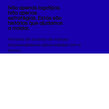
Não apenas logotipos.
Não apenas
estratégias. Estas são
histórias que ajudamos
a moldar.
Histórias de sucesso de marcas
empreendedoras desenvolvidas com a
Aurora.