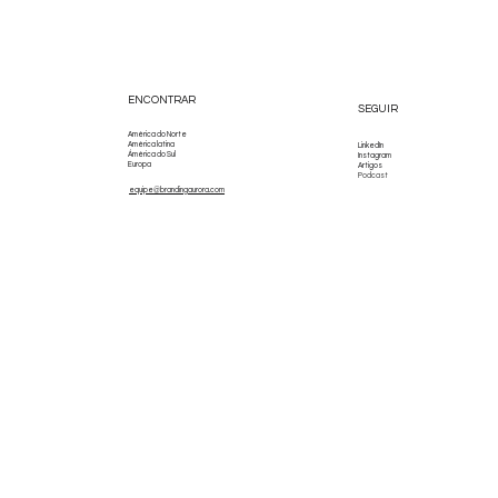
ENCONTRAR
SEGUIR
América do Norte
América latina
LinkedIn
Ámérica do Sul
Instagram
Europa
Artigos
Podcast
equipe@brandingaurora.com