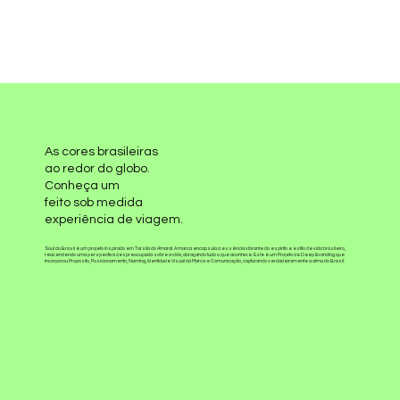
As cores brasileiras
ao redor do globo.
Conheça um
feito sob medida
experiência de viagem.
Soul do Brasil é um projeto inspirado em Tarsila do Amaral. A marca encapsula a essência vibrante do espírito e estilo de vida brasileiro,
reacendendo uma perspectiva despreocupada sobre a vida, abraçando tudo o que acontece. Este é um Projeto de Deep Branding que
incorporou Propósito, Posicionamento, Naming, Identidade Visual da Marca e Comunicação, capturando verdadeiramente a alma do Brasil.