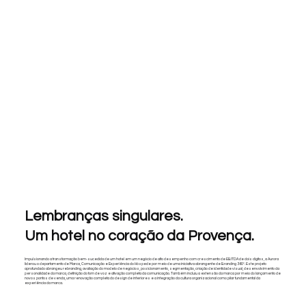
Lembranças singulares.
Um hotel no coração da Provença.
Impulsionando a transformação bem-sucedida de um hotel em um negócio de alto desempenho com crescimento de EBITDA de dois dígitos, a Aurora
liderou o departamento de Marca, Comunicação e Experiência do Hóspede por meio de uma iniciativa abrangente de Branding 360°. Este projeto
aprofundado abrangeu rebranding, avaliação do modelo de negócios, posicionamento, segmentação, criação de identidade visual, desenvolvimento da
personalidade da marca, definição do tom de voz e ativação completa da comunicação. Também incluiu a extensão da marca por meio do lançamento de
novos pontos de venda, uma renovação completa do design de interiores e a integração da cultura organizacional como pilar fundamental da
experiência da marca.