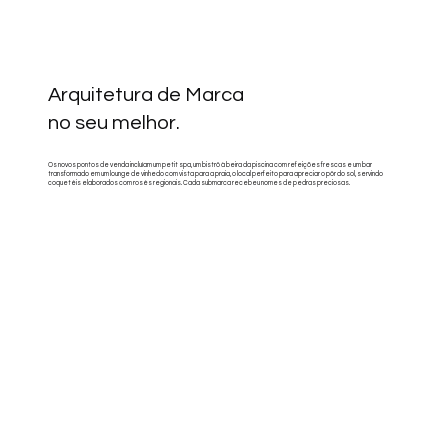
Arquitetura de Marca
no seu melhor.
Os novos pontos de venda incluíam um petit spa, um bistrô à beira da piscina com refeições frescas e um bar
transformado em um lounge de vinhedo com vista para a praia, o local perfeito para apreciar o pôr do sol, servindo
coquetéis elaborados com rosés regionais. Cada submarca recebeu nomes de pedras preciosas.